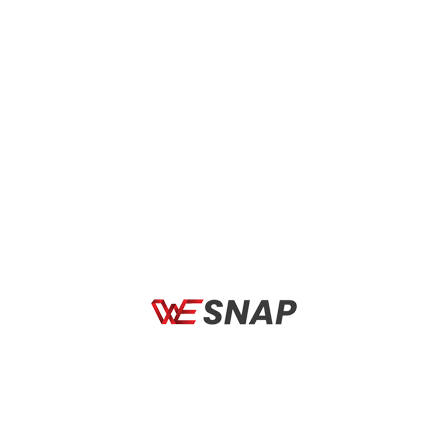
· Headset
· IS (IS-2)
· Speed
· 2×11-speed
· Shifters
· MicroSHIFT A11, TRI/TT
· Brazed-On | integrated
· Front Derailleur
backup plate, non-replaceable,
aluminum
· Standard Mount | TA
· Rear Derailleur
12×142 TRI/TT, horizontal,
replaceable, Aluminum
· Shimano 105 R7000,
· Crankset
52/36T
· Bottom Bracket
· Shimano RS500